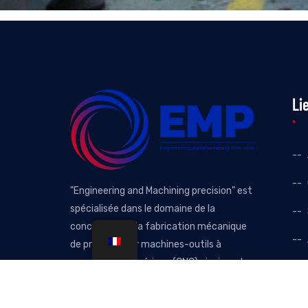
Li
"Engineering and Machining precision" est
spécialisée dans le domaine de la
conception et la fabrication mécanique
de précision sur machines-outils à
commande numérique (CNC) ainsi que la
construction métallique de précision.