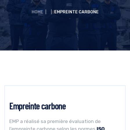
HOME
|
|
EMPREINTE CARBONE
Empreinte carbone
EMP a réalisé sa première évaluation de
l’empreinte carbone selon les normes
ISO